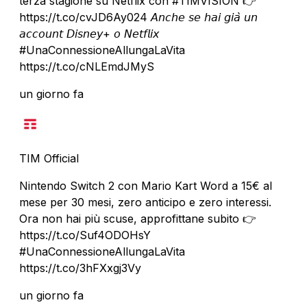
terza stagione su Netflix con #TIMVISION 👉
https://t.co/cvJD6Ay024 𝘈𝘯𝘤𝘩𝘦 𝘴𝘦 𝘩𝘢𝘪 𝘨𝘪𝘢̀ 𝘶𝘯
𝘢𝘤𝘤𝘰𝘶𝘯𝘵 𝘋𝘪𝘴𝘯𝘦𝘺+ 𝘰 𝘕𝘦𝘵𝘧𝘭𝘪𝘹
#UnaConnessioneAllungaLaVita
https://t.co/cNLEmdJMyS
un giorno fa
TIM Official
Nintendo Switch 2 con Mario Kart Word a 15€ al
mese per 30 mesi, zero anticipo e zero interessi.
Ora non hai più scuse, approfittane subito 👉
https://t.co/Suf4ODOHsY
#UnaConnessioneAllungaLaVita
https://t.co/3hFXxgj3Vy
un giorno fa