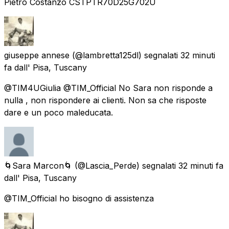
Pietro Costanzo CSTPTR70D25G702U
giuseppe annese
(@lambretta125dl) segnalati
32 minuti
fa
dall'
Pisa, Tuscany
@TIM4UGiulia @TIM_Official No Sara non risponde a
nulla , non rispondere ai clienti. Non sa che risposte
dare e un poco maleducata.
🌀Sara Marcon🌀
(@Lascia_Perde) segnalati
32 minuti fa
dall'
Pisa, Tuscany
@TIM_Official ho bisogno di assistenza