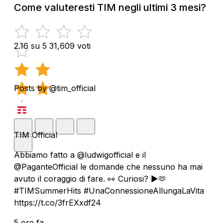
Come valuteresti TIM negli ultimi 3 mesi?
2.16 su 5
31,609 voti
Posts by @tim_official
TIM Official
Abbiamo fatto a @ludwigofficial e il
@PaganteOfficial le domande che nessuno ha mai
avuto il coraggio di fare. 👀 Curiosi? ▶️🫶
#TIMSummerHits #UnaConnessioneAllungaLaVita
https://t.co/3frEXxdf24
5 ore fa