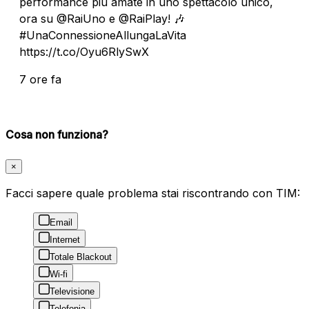
performance più amate in uno spettacolo unico,
ora su @RaiUno e @RaiPlay! 🎶
#UnaConnessioneAllungaLaVita
https://t.co/Oyu6RlySwX
7 ore fa
Cosa non funziona?
×
Facci sapere quale problema stai riscontrando con TIM:
Email
Internet
Totale Blackout
Wi-fi
Televisione
Telefonia