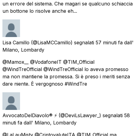
un errore del sistema. Che magari se qualcuno schiaccia
un bottone lo risolve anche eh...
Lisa Camillo
(@LisaMCCamillo) segnalati
57 minuti fa
dall'
Milano, Lombardy
@Mamox__ @VodafoneIT @TIM_Official
@WindTreOfficial @WindTreOfficial lo aveva promesso
ma non mantiene la promessa. Si è preso i meriti senza
dare niente. È vergognoso #WindTre
AvvocatoDelDiavolo® ⚡
(@DeviLsLawyer_) segnalati
58
minuti fa
dall'
Milano, Lombardy
@LaLauMisty @CriptovaluteITA @TIM_Official ma