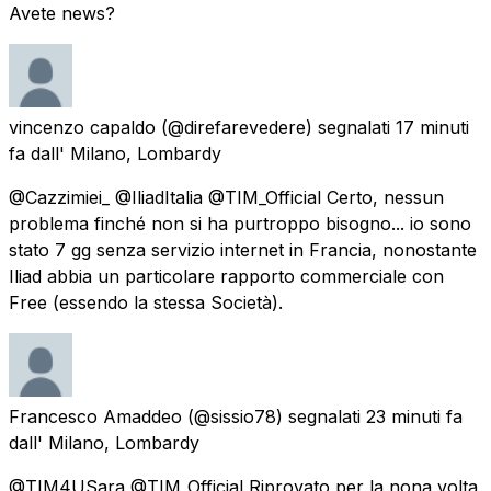
Avete news?
vincenzo capaldo
(@direfarevedere) segnalati
17 minuti
fa
dall'
Milano, Lombardy
@Cazzimiei_ @IliadItalia @TIM_Official Certo, nessun
problema finché non si ha purtroppo bisogno... io sono
stato 7 gg senza servizio internet in Francia, nonostante
Iliad abbia un particolare rapporto commerciale con
Free (essendo la stessa Società).
Francesco Amaddeo
(@sissio78) segnalati
23 minuti fa
dall'
Milano, Lombardy
@TIM4USara @TIM_Official Riprovato per la nona volta