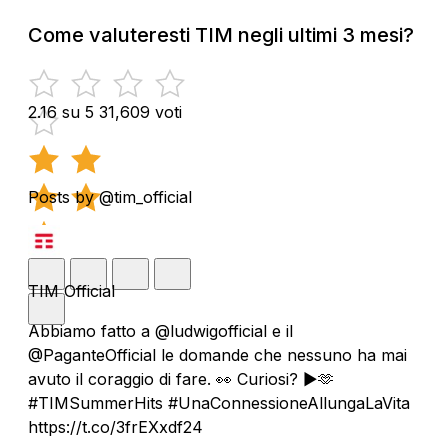
Come valuteresti TIM negli ultimi 3 mesi?
2.16 su 5
31,609 voti
Posts by @tim_official
TIM Official
Abbiamo fatto a @ludwigofficial e il
@PaganteOfficial le domande che nessuno ha mai
avuto il coraggio di fare. 👀 Curiosi? ▶️🫶
#TIMSummerHits #UnaConnessioneAllungaLaVita
https://t.co/3frEXxdf24