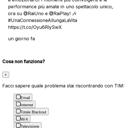
performance più amate in uno spettacolo unico,
ora su @RaiUno e @RaiPlay! 🎶
#UnaConnessioneAllungaLaVita
https://t.co/Oyu6RlySwX
un giorno fa
Cosa non funziona?
×
Facci sapere quale problema stai riscontrando con TIM:
Email
Internet
Totale Blackout
Wi-fi
Televisione