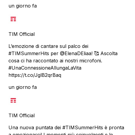
un giorno fa
TIM Official
L’emozione di cantare sul palco dei
#TIMSummerHits per @ElenaDEliaa! 🥰 Ascolta
cosa ci ha raccontato ai nostri microfoni.
#UnaConnessioneAllungaLaVita
https://t.co/JglB2qrBaq
un giorno fa
TIM Official
Una nuova puntata dei #TIMSummerHits è pronta
a emozionarci! I momenti più coinvolgenti e le