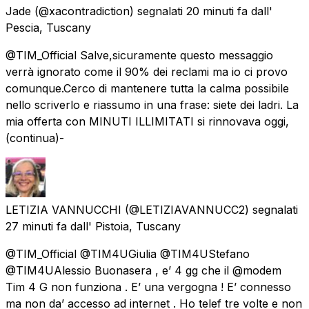
Jade
(@xacontradiction) segnalati
20 minuti fa
dall'
Pescia, Tuscany
@TIM_Official Salve,sicuramente questo messaggio
verrà ignorato come il 90% dei reclami ma io ci provo
comunque.Cerco di mantenere tutta la calma possibile
nello scriverlo e riassumo in una frase: siete dei ladri. La
mia offerta con MINUTI ILLIMITATI si rinnovava oggi,
(continua)-
LETIZIA VANNUCCHI
(@LETIZIAVANNUCC2) segnalati
27 minuti fa
dall'
Pistoia, Tuscany
@TIM_Official @TIM4UGiulia @TIM4UStefano
@TIM4UAlessio Buonasera , e’ 4 gg che il @modem
Tim 4 G non funziona . E’ una vergogna ! E’ connesso
ma non da’ accesso ad internet . Ho telef tre volte e non