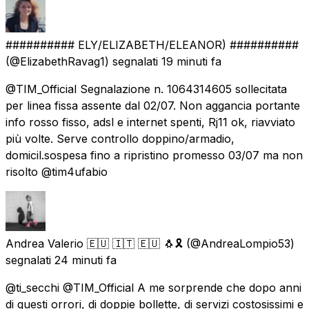
########## ELY/ELIZABETH/ELEANOR) ##########
(@ElizabethRavag1) segnalati
19 minuti fa
@TIM_Official Segnalazione n. 1064314605 sollecitata
per linea fissa assente dal 02/07. Non aggancia portante
info rosso fisso, adsl e internet spenti, Rj11 ok, riavviato
più volte. Serve controllo doppino/armadio,
domicil.sospesa fino a ripristino promesso 03/07 ma non
risolto @tim4ufabio
Andrea Valerio 🇪🇺 🇮🇹 🇪🇺 🐧🎗️
(@AndreaLompio53)
segnalati
24 minuti fa
@ti_secchi @TIM_Official A me sorprende che dopo anni
di questi orrori, di doppie bollette, di servizi costosissimi e