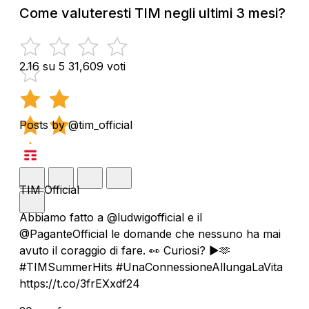
Come valuteresti TIM negli ultimi 3 mesi?
2.16 su 5
31,609 voti
Posts by @tim_official
TIM Official
Abbiamo fatto a @ludwigofficial e il
@PaganteOfficial le domande che nessuno ha mai
avuto il coraggio di fare. 👀 Curiosi? ▶️🫶
#TIMSummerHits #UnaConnessioneAllungaLaVita
https://t.co/3frEXxdf24