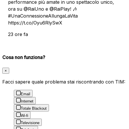
performance più amate in uno spettacolo unico,
ora su @RaiUno e @RaiPlay! 🎶
#UnaConnessioneAllungaLaVita
https://t.co/Oyu6RlySwX
23 ore fa
Cosa non funziona?
×
Facci sapere quale problema stai riscontrando con TIM:
Email
Internet
Totale Blackout
Wi-fi
Televisione