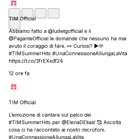
TIM Official
Abbiamo fatto a @ludwigofficial e il
@PaganteOfficial le domande che nessuno ha mai
avuto il coraggio di fare. 👀 Curiosi? ▶️🫶
#TIMSummerHits #UnaConnessioneAllungaLaVita
https://t.co/3frEXxdf24
12 ore fa
TIM Official
L’emozione di cantare sul palco dei
#TIMSummerHits per @ElenaDEliaa! 🥰 Ascolta
cosa ci ha raccontato ai nostri microfoni.
#UnaConnessioneAllungaLaVita