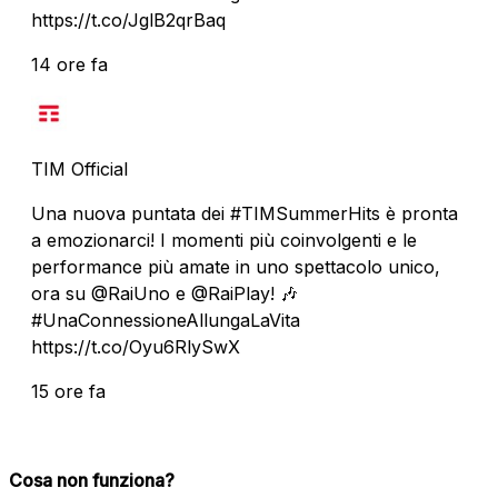
https://t.co/JglB2qrBaq
14 ore fa
TIM Official
Una nuova puntata dei #TIMSummerHits è pronta
a emozionarci! I momenti più coinvolgenti e le
performance più amate in uno spettacolo unico,
ora su @RaiUno e @RaiPlay! 🎶
#UnaConnessioneAllungaLaVita
https://t.co/Oyu6RlySwX
15 ore fa
Cosa non funziona?