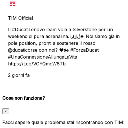
TIM Official
Il #DucatiLenovoTeam vola a Silverstone per un
weekend di pura adrenalina. 🇬🇧🔥 Noi siamo già in
pole position, pronti a sostenere il rosso
@ducaticorse con noi? ❤️🏍️ #ForzaDucati
#UnaConnessioneAllungaLaVita
https://t.co/VGYQmoW8Tb
2 giorni fa
Cosa non funziona?
×
Facci sapere quale problema stai riscontrando con TIM: