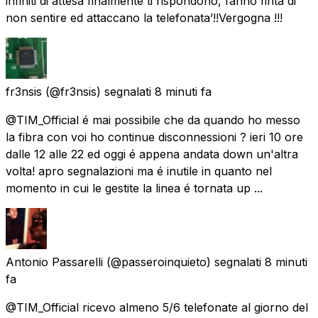
infiniti di attesa finalmente ti rispondono, fanno finta di
non sentire ed attaccano la telefonata’!!Vergogna !!!
fr3nsis
(@fr3nsis) segnalati
8 minuti fa
@TIM_Official é mai possibile che da quando ho messo
la fibra con voi ho continue disconnessioni ? ieri 10 ore
dalle 12 alle 22 ed oggi é appena andata down un'altra
volta! apro segnalazioni ma é inutile in quanto nel
momento in cui le gestite la linea é tornata up ...
Antonio Passarelli
(@passeroinquieto) segnalati
8 minuti
fa
@TIM_Official ricevo almeno 5/6 telefonate al giorno del