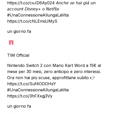
https://t.co/cvJD6Ay024 𝘈𝘯𝘤𝘩𝘦 𝘴𝘦 𝘩𝘢𝘪 𝘨𝘪𝘢̀ 𝘶𝘯
𝘢𝘤𝘤𝘰𝘶𝘯𝘵 𝘋𝘪𝘴𝘯𝘦𝘺+ 𝘰 𝘕𝘦𝘵𝘧𝘭𝘪𝘹
#UnaConnessioneAllungaLaVita
https://t.co/cNLEmdJMyS
un giorno fa
TIM Official
Nintendo Switch 2 con Mario Kart Word a 15€ al
mese per 30 mesi, zero anticipo e zero interessi.
Ora non hai più scuse, approfittane subito 👉
https://t.co/Suf4ODOHsY
#UnaConnessioneAllungaLaVita
https://t.co/3hFXxgj3Vy
un giorno fa