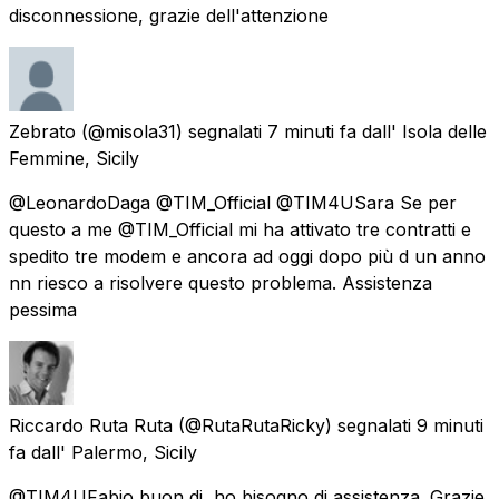
disconnessione, grazie dell'attenzione
Zebrato
(@misola31) segnalati
7 minuti fa
dall'
Isola delle
Femmine, Sicily
@LeonardoDaga @TIM_Official @TIM4USara Se per
questo a me @TIM_Official mi ha attivato tre contratti e
spedito tre modem e ancora ad oggi dopo più d un anno
nn riesco a risolvere questo problema. Assistenza
pessima
Riccardo Ruta Ruta
(@RutaRutaRicky) segnalati
9 minuti
fa
dall'
Palermo, Sicily
@TIM4UFabio buon di, ho bisogno di assistenza. Grazie