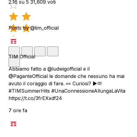
2.16 su 5
31,609 voti
Posts by @tim_official
TIM Official
Abbiamo fatto a @ludwigofficial e il
@PaganteOfficial le domande che nessuno ha mai
avuto il coraggio di fare. 👀 Curiosi? ▶️🫶
#TIMSummerHits #UnaConnessioneAllungaLaVita
https://t.co/3frEXxdf24
7 ore fa