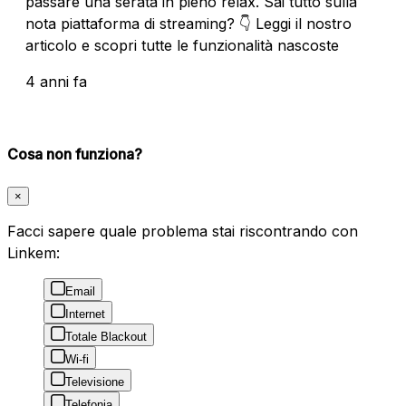
passare una serata in pieno relax. Sai tutto sulla
nota piattaforma di streaming? 👇 Leggi il nostro
articolo e scopri tutte le funzionalità nascoste
4 anni fa
Cosa non funziona?
×
Facci sapere quale problema stai riscontrando con
Linkem:
Email
Internet
Totale Blackout
Wi-fi
Televisione
Telefonia