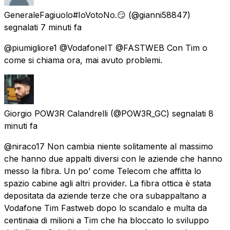
GeneraleFagiuolo#IoVotoNo.😏
(@gianni58847)
segnalati
7 minuti fa
@piumigliore1 @VodafoneIT @FASTWEB Con Tim o
come si chiama ora, mai avuto problemi.
Giorgio POW3R Calandrelli
(@POW3R_GC) segnalati
8
minuti fa
@niraco17 Non cambia niente solitamente al massimo
che hanno due appalti diversi con le aziende che hanno
messo la fibra. Un po’ come Telecom che affitta lo
spazio cabine agli altri provider. La fibra ottica è stata
depositata da aziende terze che ora subappaltano a
Vodafone Tim Fastweb dopo lo scandalo e multa da
centinaia di milioni a Tim che ha bloccato lo sviluppo