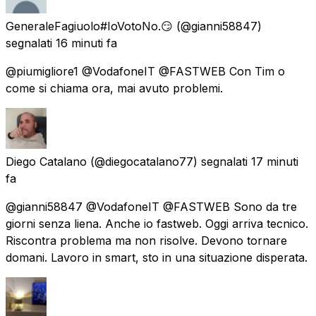
GeneraleFagiuolo#IoVotoNo.😏
(@gianni58847)
segnalati
16 minuti fa
@piumigliore1 @VodafoneIT @FASTWEB Con Tim o
come si chiama ora, mai avuto problemi.
Diego Catalano
(@diegocatalano77) segnalati
17 minuti
fa
@gianni58847 @VodafoneIT @FASTWEB Sono da tre
giorni senza liena. Anche io fastweb. Oggi arriva tecnico.
Riscontra problema ma non risolve. Devono tornare
domani. Lavoro in smart, sto in una situazione disperata.