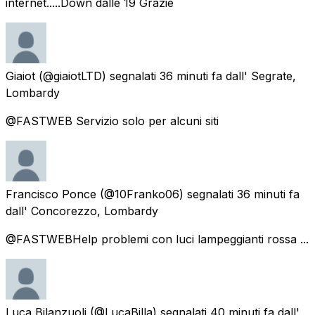
internet.....Down dalle 19 Grazie
Giaiot
(@giaiotLTD) segnalati
36 minuti fa
dall'
Segrate,
Lombardy
@FASTWEB Servizio solo per alcuni siti
Francisco Ponce
(@10Franko06) segnalati
36 minuti fa
dall'
Concorezzo, Lombardy
@FASTWEBHelp problemi con luci lampeggianti rossa ...
Luca Bilanzuoli
(@LucaBilla) segnalati
40 minuti fa
dall'