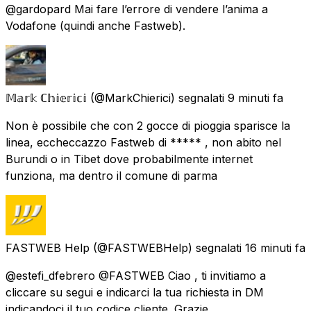
@gardopard Mai fare l’errore di vendere l’anima a
Vodafone (quindi anche Fastweb).
𝕄𝕒𝕣𝕜 ℂ𝕙𝕚𝕖𝕣𝕚𝕔𝕚
(@MarkChierici) segnalati
9 minuti fa
Non è possibile che con 2 gocce di pioggia sparisce la
linea, eccheccazzo Fastweb di ***** , non abito nel
Burundi o in Tibet dove probabilmente internet
funziona, ma dentro il comune di parma
FASTWEB Help
(@FASTWEBHelp) segnalati
16 minuti fa
@estefi_dfebrero @FASTWEB Ciao , ti invitiamo a
cliccare su segui e indicarci la tua richiesta in DM
indicandoci il tuo codice cliente. Grazie