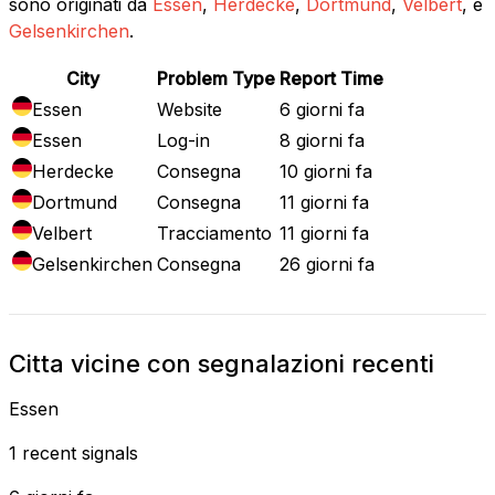
sono originati da
Essen
,
Herdecke
,
Dortmund
,
Velbert
, e
Gelsenkirchen
.
City
Problem Type
Report Time
Essen
Website
6 giorni fa
Essen
Log-in
8 giorni fa
Herdecke
Consegna
10 giorni fa
Dortmund
Consegna
11 giorni fa
Velbert
Tracciamento
11 giorni fa
Gelsenkirchen
Consegna
26 giorni fa
Citta vicine con segnalazioni recenti
Essen
1 recent signals