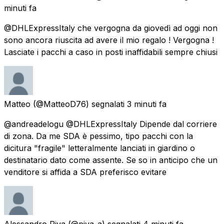
minuti fa
@DHLExpressItaly che vergogna da giovedì ad oggi non
sono ancora riuscita ad avere il mio regalo ! Vergogna !
Lasciate i pacchi a caso in posti inaffidabili sempre chiusi
Matteo
(@MatteoD76) segnalati
3 minuti fa
@andreadelogu @DHLExpressItaly Dipende dal corriere
di zona. Da me SDA è pessimo, tipo pacchi con la
dicitura "fragile" letteralmente lanciati in giardino o
destinatario dato come assente. Se so in anticipo che un
venditore si affida a SDA preferisco evitare
Alessandro Piva
(@piva_a) segnalati
4 minuti fa