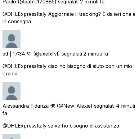
Paolo
(@pablo170885) segnalati
2 minuti fa
@DHLExpressItaly Aggiornate il tracking? È da ieri che è
in consegna
ed | 17:34 ♡
(@axelxfvl) segnalati
2 minuti fa
@DHLExpressItaly ciao ho bisogno di aiuto con un mio
ordine
Alessandra Fidanza 🌍
(@New_Alexie) segnalati
4 minuti
fa
@DHLExpressItaly salve ho bisogno di assistenza