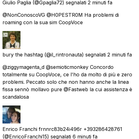
Giulio Paglia
(@Gpaglia72) segnalati
2 minuti fa
@NonConoscoVG @H0PESTR0M Ha problemi di
roaming con la sua sim CoopVoce
bury the hashtag
(@il_rintronauta) segnalati
2 minuti fa
@ziggymagenta_d @semioticmonkey Concordo
totalmente su CoopVoce, ce l'ho da molto di più e zero
problemi. Peccato solo che non hanno anche la linea
fissa sennò mollavo pure @Fastweb la cui assistenza è
scandalosa
Enrico Franchi frnnrc83b24i496r +393286428761
(@EnricoFranchi15) segnalati
6 minuti fa