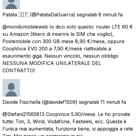
Patata 🇮🇹
(@PatataDaGuerra) segnalati
8 minuti fa
@mondomobileweb Io dico solo questo: router LTE 60 €
su Amazon (libero di inserire la SIM che voglio),
Postemobile con 300 GB mese 8,90 €/mese, oppure
CoopVoce EVO 200 a 7,90 €/mese riattivabile a
esaurimento giga. Nessun vincolo, nessun obbligo
NESSUNA MODIFICA UNILATERALE DEL
CONTRATTO!
Davide Fisichella
(@davidef1509) segnalati
11 minuti fa
@Stefani21565813 Coopvoce 5.90/mese. Le ho provate
tutte: Tim, 3, Wind, Vodafone, Fastweb, ecc. Questa è
l'unica mai aumentata, funziona bene, si appoggia a rete
Tim. Mai preso un centesimo in più.