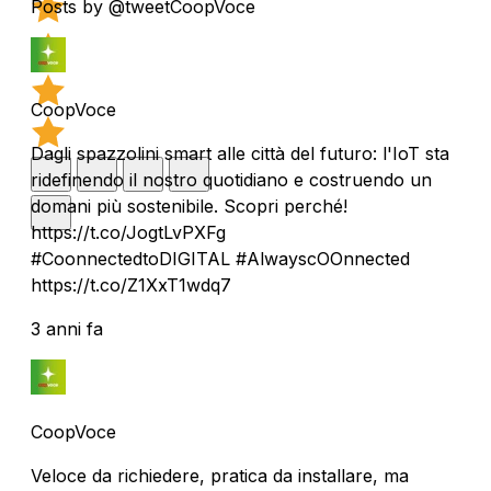
Posts by @tweetCoopVoce
CoopVoce
Dagli spazzolini smart alle città del futuro: l'IoT sta
ridefinendo il nostro quotidiano e costruendo un
domani più sostenibile. Scopri perché!
https://t.co/JogtLvPXFg
#CoonnectedtoDIGITAL #AlwayscOOnnected
https://t.co/Z1XxT1wdq7
3 anni fa
CoopVoce
Veloce da richiedere, pratica da installare, ma