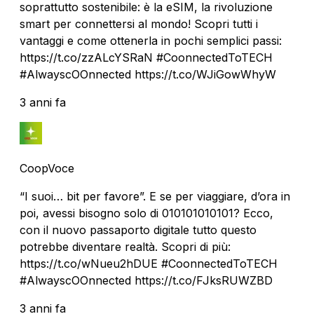
soprattutto sostenibile: è la eSIM, la rivoluzione
smart per connettersi al mondo! Scopri tutti i
vantaggi e come ottenerla in pochi semplici passi:
https://t.co/zzALcYSRaN #CoonnectedToTECH
#AlwayscOOnnected https://t.co/WJiGowWhyW
3 anni fa
CoopVoce
“I suoi… bit per favore”. E se per viaggiare, d’ora in
poi, avessi bisogno solo di 010101010101? Ecco,
con il nuovo passaporto digitale tutto questo
potrebbe diventare realtà. Scopri di più:
https://t.co/wNueu2hDUE #CoonnectedToTECH
#AlwayscOOnnected https://t.co/FJksRUWZBD
3 anni fa