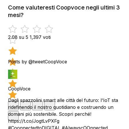
Come valuteresti Coopvoce negli ultimi 3
mesi?
2.08 su 5
1,397 voti
Posts by @tweetCoopVoce
CoopVoce
Dagli spazzolini smart alle città del futuro: l'IoT sta
ridefinendo il nostro quotidiano e costruendo un
domani più sostenibile. Scopri perché!
https://t.co/JogtLvPXFg
#CoonnectedtoDIGITAL #AlwayscOOnnected