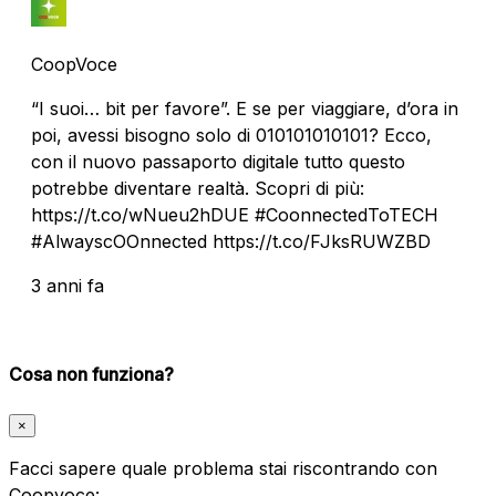
CoopVoce
“I suoi… bit per favore”. E se per viaggiare, d’ora in
poi, avessi bisogno solo di 010101010101? Ecco,
con il nuovo passaporto digitale tutto questo
potrebbe diventare realtà. Scopri di più:
https://t.co/wNueu2hDUE #CoonnectedToTECH
#AlwayscOOnnected https://t.co/FJksRUWZBD
3 anni fa
Cosa non funziona?
×
Facci sapere quale problema stai riscontrando con
Coopvoce: