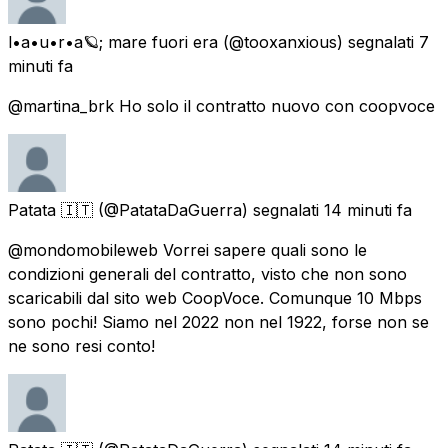
l•a•u•r•a🪐; mare fuori era
(@tooxanxious) segnalati
7
minuti fa
@martina_brk Ho solo il contratto nuovo con coopvoce
Patata 🇮🇹
(@PatataDaGuerra) segnalati
14 minuti fa
@mondomobileweb Vorrei sapere quali sono le
condizioni generali del contratto, visto che non sono
scaricabili dal sito web CoopVoce. Comunque 10 Mbps
sono pochi! Siamo nel 2022 non nel 1922, forse non se
ne sono resi conto!