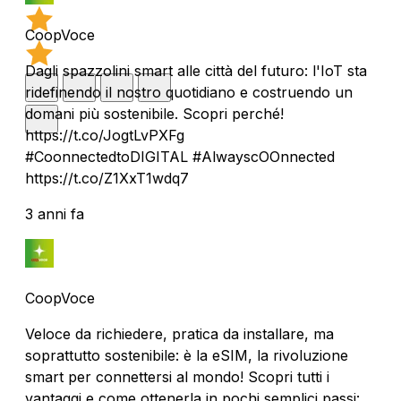
CoopVoce
Dagli spazzolini smart alle città del futuro: l'IoT sta
ridefinendo il nostro quotidiano e costruendo un
domani più sostenibile. Scopri perché!
https://t.co/JogtLvPXFg
#CoonnectedtoDIGITAL #AlwayscOOnnected
https://t.co/Z1XxT1wdq7
3 anni fa
CoopVoce
Veloce da richiedere, pratica da installare, ma
soprattutto sostenibile: è la eSIM, la rivoluzione
smart per connettersi al mondo! Scopri tutti i
vantaggi e come ottenerla in pochi semplici passi: