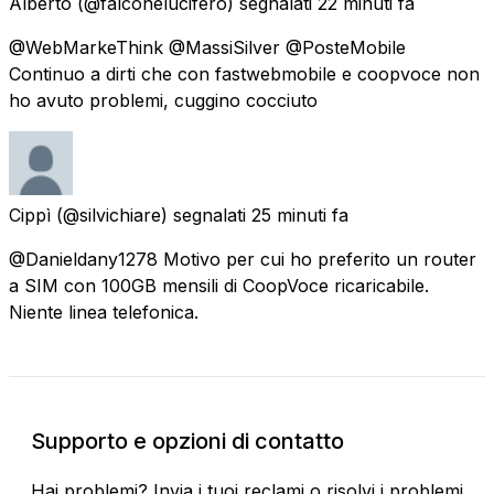
Alberto
(@falconelucifero) segnalati
22 minuti fa
@WebMarkeThink @MassiSilver @PosteMobile
Continuo a dirti che con fastwebmobile e coopvoce non
ho avuto problemi, cuggino cocciuto
Cippì
(@silvichiare) segnalati
25 minuti fa
@Danieldany1278 Motivo per cui ho preferito un router
a SIM con 100GB mensili di CoopVoce ricaricabile.
Niente linea telefonica.
Supporto e opzioni di contatto
Hai problemi? Invia i tuoi reclami o risolvi i problemi