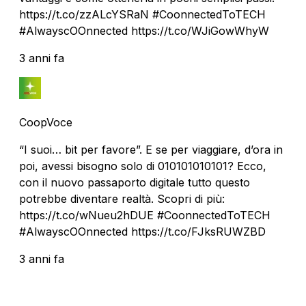
https://t.co/zzALcYSRaN #CoonnectedToTECH
#AlwayscOOnnected https://t.co/WJiGowWhyW
3 anni fa
CoopVoce
“I suoi… bit per favore”. E se per viaggiare, d’ora in
poi, avessi bisogno solo di 010101010101? Ecco,
con il nuovo passaporto digitale tutto questo
potrebbe diventare realtà. Scopri di più:
https://t.co/wNueu2hDUE #CoonnectedToTECH
#AlwayscOOnnected https://t.co/FJksRUWZBD
3 anni fa