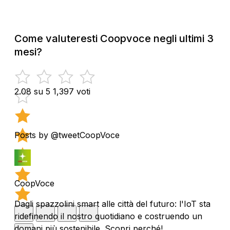
Come valuteresti Coopvoce negli ultimi 3
mesi?
2.08 su 5
1,397 voti
Posts by @tweetCoopVoce
CoopVoce
Dagli spazzolini smart alle città del futuro: l'IoT sta
ridefinendo il nostro quotidiano e costruendo un
domani più sostenibile. Scopri perché!