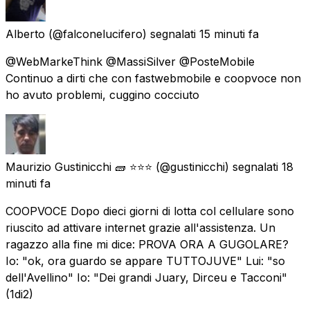
Alberto
(@falconelucifero) segnalati
15 minuti fa
@WebMarkeThink @MassiSilver @PosteMobile
Continuo a dirti che con fastwebmobile e coopvoce non
ho avuto problemi, cuggino cocciuto
Maurizio Gustinicchi 🧱 ⭐⭐⭐
(@gustinicchi) segnalati
18
minuti fa
COOPVOCE Dopo dieci giorni di lotta col cellulare sono
riuscito ad attivare internet grazie all'assistenza. Un
ragazzo alla fine mi dice: PROVA ORA A GUGOLARE?
Io: "ok, ora guardo se appare TUTTOJUVE" Lui: "so
dell'Avellino" Io: "Dei grandi Juary, Dirceu e Tacconi"
(1di2)