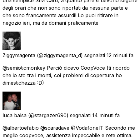
una semplice SIM Card, a quanto pare si devono seguire
degli orari che non sono riportati da nessuna parte e
che sono francamente assurdi! Lo puoi ritirare in
negozio ieri, ma da domani praticamente
Ziggymagenta
(@ziggymagenta_d) segnalati
12 minuti fa
@semioticmonkey Perciò dicevo CoopVoce (ti ricordo
che io sto tra i monti, coi problemi di copertura ho
dimestichezza :D)
luca balsa
(@stargazer690) segnalati
14 minuti fa
@albertoefabio @scaradave @VodafoneIT Secondo me
meglio coopvoce, assistenza impeccabile e rete ottima.