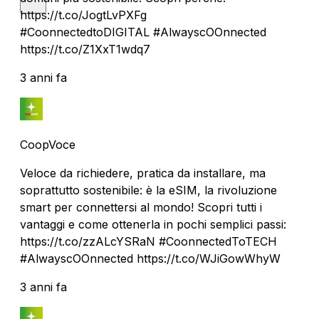
https://t.co/JogtLvPXFg
#CoonnectedtoDIGITAL #AlwayscOOnnected
https://t.co/Z1XxT1wdq7
3 anni fa
CoopVoce
Veloce da richiedere, pratica da installare, ma
soprattutto sostenibile: è la eSIM, la rivoluzione
smart per connettersi al mondo! Scopri tutti i
vantaggi e come ottenerla in pochi semplici passi:
https://t.co/zzALcYSRaN #CoonnectedToTECH
#AlwayscOOnnected https://t.co/WJiGowWhyW
3 anni fa