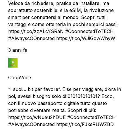
Veloce da richiedere, pratica da installare, ma
soprattutto sostenibile: è la eSIM, la rivoluzione
smart per connettersi al mondo! Scopri tutti i
vantaggi e come ottenerla in pochi semplici passi:
https://t.co/zzALcYSRaN #CoonnectedToTECH
#AlwayscOOnnected https://t.co/WJiGowWhyW
3 anni fa
CoopVoce
“I suoi… bit per favore”. E se per viaggiare, d’ora in
poi, avessi bisogno solo di 010101010101? Ecco,
con il nuovo passaporto digitale tutto questo
potrebbe diventare realtà. Scopri di più:
https://t.co/wNueu2hDUE #CoonnectedToTECH
#AlwayscOOnnected https://t.co/FJksRUWZBD