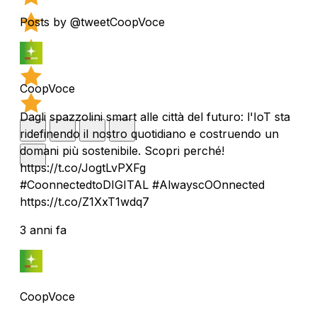
Posts by @tweetCoopVoce
CoopVoce
Dagli spazzolini smart alle città del futuro: l'IoT sta
ridefinendo il nostro quotidiano e costruendo un
domani più sostenibile. Scopri perché!
https://t.co/JogtLvPXFg
#CoonnectedtoDIGITAL #AlwayscOOnnected
https://t.co/Z1XxT1wdq7
3 anni fa
CoopVoce