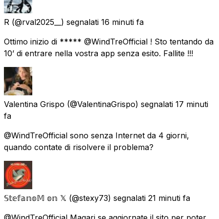
R
(@rval2025__) segnalati
16 minuti fa
Ottimo inizio di ***** @WindTreOfficial ! Sto tentando da
10’ di entrare nella vostra app senza esito. Fallite !!!
Valentina Grispo
(@ValentinaGrispo) segnalati
17 minuti
fa
@WindTreOfficial sono senza Internet da 4 giorni,
quando contate di risolvere il problema?
𝕊𝕥𝕖𝕗𝕒𝕟𝕠𝕄 𝕠𝕟 𝕏
(@stexy73) segnalati
21 minuti fa
@WindTreOfficial Magari se aggiornate il sito per poter