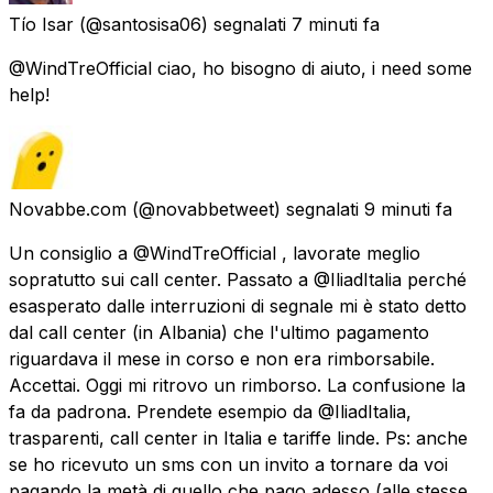
Tío Isar
(@santosisa06) segnalati
7 minuti fa
@WindTreOfficial ciao, ho bisogno di aiuto, i need some
help!
Novabbe.com
(@novabbetweet) segnalati
9 minuti fa
Un consiglio a @WindTreOfficial , lavorate meglio
sopratutto sui call center. Passato a @IliadItalia perché
esasperato dalle interruzioni di segnale mi è stato detto
dal call center (in Albania) che l'ultimo pagamento
riguardava il mese in corso e non era rimborsabile.
Accettai. Oggi mi ritrovo un rimborso. La confusione la
fa da padrona. Prendete esempio da @IliadItalia,
trasparenti, call center in Italia e tariffe linde. Ps: anche
se ho ricevuto un sms con un invito a tornare da voi
pagando la metà di quello che pago adesso (alle stesse