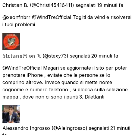
Christian B.
(@Christi45416411) segnalati
19 minuti fa
@xeonfnbrr @WindTreOfficial Togliti da wind e risolverai
i tuoi problemi
𝕊𝕥𝕖𝕗𝕒𝕟𝕠𝕄 𝕠𝕟 𝕏
(@stexy73) segnalati
20 minuti fa
@WindTreOfficial Magari se aggiornate il sito per poter
prenotare iPhone , evitate che le persone se lo
comprino altrove. Invece quando si mette nome
cognome e numero telefono , si blocca sulla selezione
mappa , dove non ci sono i punti 3. Dilettanti
Alessandro Ingrosso
(@AleIngrosso) segnalati
21 minuti