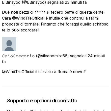
E.Binsyoo
(@EBinsyoo) segnalati
23 minuti fa
Due noti pezzi di ***** si fecero beffe di questa gente.
Cara @WindTreOfficial è inutile che continui a farmi
proposte di tornare. Fintanto che foraggi quello schifoso
te lo puoi scordare!
𝙲𝚊𝚒𝚘𝙶𝚛𝚎𝚐𝚘𝚛𝚒𝚘
(@silvanomira66) segnalati
24 minuti
fa
@WindTreOfficial il servizio a Roma è down?
Supporto e opzioni di contatto