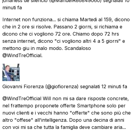
johaness de silencio
(@ManuelR86849060) segnalati
10
minuti fa
Internet non funziona... si chiama Martedi al 159, dicono
che in 2 ore si risolve. Passano 2 giorni, si richiama e
dicono che ci vogliono 72 ore. Chiamo dopo 72 hrs
senza internet, dicono "ci vogliono altri 4 a 5 giorni" e
mettono giu in malo modo. Scandaloso
@WindTreOfficial.
Giovanni Fiorenza
(@giofiorenza) segnalati
12 minuti fa
@WindTreOfficial Will non mi sa dare risposte concrete,
nel frattempo proponete offerte Smartphone solo per
nuovi clienti e i vecchi hanno "offerte" che sono più che
altro "offese" all'intelligenza. Dopo una decina di anni
con voi mi sa che tutta la famiglia deve cambiare aria...