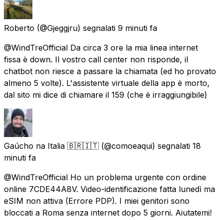
Roberto
(@Gjeggjru) segnalati
9 minuti fa
@WindTreOfficial Da circa 3 ore la mia linea internet
fissa è down. Il vostro call center non risponde, il
chatbot non riesce a passare la chiamata (ed ho provato
almeno 5 volte). L'assistente virtuale della app è morto,
dal sito mi dice di chiamare il 159 (che è irraggiungibile)
Gaúcho na Italia 🇧🇷🇮🇹
(@comoeaqui) segnalati
18
minuti fa
@WindTreOfficial Ho un problema urgente con ordine
online 7CDE44A8V. Video-identificazione fatta lunedì ma
eSIM non attiva (Errore PDP). I miei genitori sono
bloccati a Roma senza internet dopo 5 giorni. Aiutatemi!