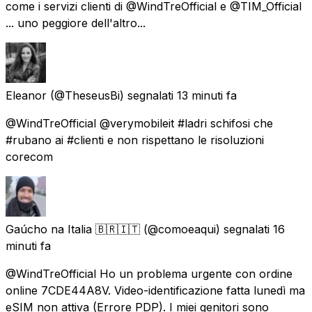
come i servizi clienti di @WindTreOfficial e @TIM_Official
... uno peggiore dell'altro...
Eleanor
(@TheseusBi) segnalati
13 minuti fa
@WindTreOfficial @verymobileit #ladri schifosi che
#rubano ai #clienti e non rispettano le risoluzioni
corecom
Gaúcho na Italia 🇧🇷🇮🇹
(@comoeaqui) segnalati
16
minuti fa
@WindTreOfficial Ho un problema urgente con ordine
online 7CDE44A8V. Video-identificazione fatta lunedì ma
eSIM non attiva (Errore PDP). I miei genitori sono