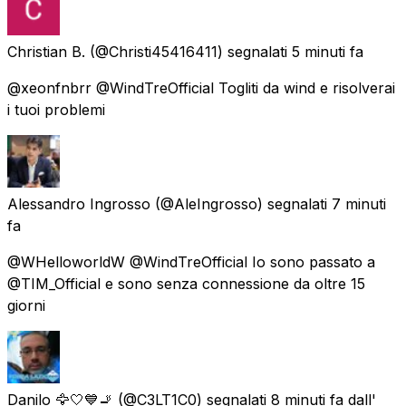
Christian B.
(@Christi45416411) segnalati
5 minuti fa
@xeonfnbrr @WindTreOfficial Togliti da wind e risolverai
i tuoi problemi
Alessandro Ingrosso
(@AleIngrosso) segnalati
7 minuti
fa
@WHelloworldW @WindTreOfficial Io sono passato a
@TIM_Official e sono senza connessione da oltre 15
giorni
Danilo 🦅🤍💙🚬
(@C3LT1C0) segnalati
8 minuti fa
dall'