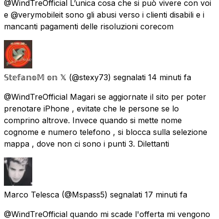
@WindTreOfficial L’unica cosa che si può vivere con voi
e @verymobileit sono gli abusi verso i clienti disabili e i
mancanti pagamenti delle risoluzioni corecom
𝕊𝕥𝕖𝕗𝕒𝕟𝕠𝕄 𝕠𝕟 𝕏
(@stexy73) segnalati
14 minuti fa
@WindTreOfficial Magari se aggiornate il sito per poter
prenotare iPhone , evitate che le persone se lo
comprino altrove. Invece quando si mette nome
cognome e numero telefono , si blocca sulla selezione
mappa , dove non ci sono i punti 3. Dilettanti
Marco Telesca
(@Mspass5) segnalati
17 minuti fa
@WindTreOfficial quando mi scade l'offerta mi vengono