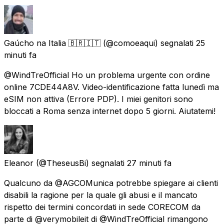
Gaúcho na Italia 🇧🇷🇮🇹
(@comoeaqui) segnalati
25
minuti fa
@WindTreOfficial Ho un problema urgente con ordine
online 7CDE44A8V. Video-identificazione fatta lunedì ma
eSIM non attiva (Errore PDP). I miei genitori sono
bloccati a Roma senza internet dopo 5 giorni. Aiutatemi!
Eleanor
(@TheseusBi) segnalati
27 minuti fa
Qualcuno da @AGCOMunica potrebbe spiegare ai clienti
disabili la ragione per la quale gli abusi e il mancato
rispetto dei termini concordati in sede CORECOM da
parte di @verymobileit di @WindTreOfficial rimangono