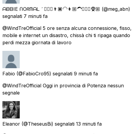
ᗩᗷᗷIE ᑎOᖇᗰᗩᒪ  👷🏼‍♀️👨🏾‍🦲👩🏼‍🦱👳🏽‍♂️🧕🏼
(@meg_abn)
segnalati
7 minuti fa
@WindTreOfficial 5 ore senza alcuna connessione, fisso,
mobile e internet un disastro, chissà chi ti ripaga quando
perdi mezza giornata di lavoro
Fabio
(@FabioCro95) segnalati
9 minuti fa
@WindTreOfficial Oggi in provincia di Potenza nessun
segnale
Eleanor
(@TheseusBi) segnalati
13 minuti fa