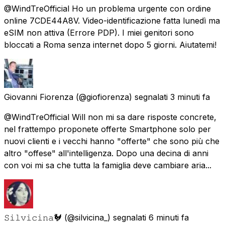
@WindTreOfficial Ho un problema urgente con ordine
online 7CDE44A8V. Video-identificazione fatta lunedì ma
eSIM non attiva (Errore PDP). I miei genitori sono
bloccati a Roma senza internet dopo 5 giorni. Aiutatemi!
Giovanni Fiorenza
(@giofiorenza) segnalati
3 minuti fa
@WindTreOfficial Will non mi sa dare risposte concrete,
nel frattempo proponete offerte Smartphone solo per
nuovi clienti e i vecchi hanno "offerte" che sono più che
altro "offese" all'intelligenza. Dopo una decina di anni
con voi mi sa che tutta la famiglia deve cambiare aria...
𝚂𝚒𝚕𝚟𝚒𝚌𝚒𝚗𝚊🐓
(@silvicina_) segnalati
6 minuti fa