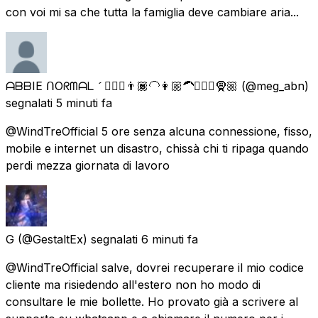
con voi mi sa che tutta la famiglia deve cambiare aria...
ᗩᗷᗷIE ᑎOᖇᗰᗩᒪ  👷🏼‍♀️👨🏾‍🦲👩🏼‍🦱👳🏽‍♂️🧕🏼
(@meg_abn)
segnalati
5 minuti fa
@WindTreOfficial 5 ore senza alcuna connessione, fisso,
mobile e internet un disastro, chissà chi ti ripaga quando
perdi mezza giornata di lavoro
G
(@GestaltEx) segnalati
6 minuti fa
@WindTreOfficial salve, dovrei recuperare il mio codice
cliente ma risiedendo all'estero non ho modo di
consultare le mie bollette. Ho provato già a scrivere al