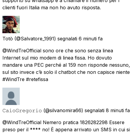
supporto su whatsapp e a chiamare il numero per i
clienti fuori Italia ma non ho avuto risposta.
Totò
(@Salvatore_1991) segnalati
6 minuti fa
@WindTreOfficial sono ore che sono senza linea
Internet sul mio modem di linea fissa. Ho dovuto
mandare una PEC perché al 159 non risponde nessuno,
sul sito invece c’è solo il chatbot che non capisce niente
#WindTre #retefissa
𝙲𝚊𝚒𝚘𝙶𝚛𝚎𝚐𝚘𝚛𝚒𝚘
(@silvanomira66) segnalati
8 minuti fa
@WindTreOfficial Nemero pratica 1826282298 Essere
preso per il **** no! È appena arrivato un SMS in cui si