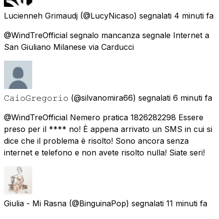
Lucienneh Grimaudj
(@LucyNicaso) segnalati
4 minuti fa
@WindTreOfficial segnalo mancanza segnale Internet a
San Giuliano Milanese via Carducci
𝙲𝚊𝚒𝚘𝙶𝚛𝚎𝚐𝚘𝚛𝚒𝚘
(@silvanomira66) segnalati
6 minuti fa
@WindTreOfficial Nemero pratica 1826282298 Essere
preso per il **** no! È appena arrivato un SMS in cui si
dice che il problema è risolto! Sono ancora senza
internet e telefono e non avete risolto nulla! Siate seri!
Giulia - Mi Rasna
(@BinguinaPop) segnalati
11 minuti fa