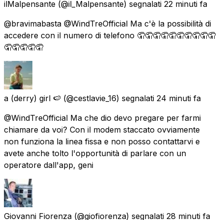
ilMalpensante
(@il_Malpensante) segnalati
22 minuti fa
@bravimabasta @WindTreOfficial Ma c'è la possibilità di
accedere con il numero di telefono 🤦🤦🤦🤦🤦🤦🤦🤦🤦🤦
🤦🤦🤦🤦🤦
a (derry) girl 🍉
(@cestlavie_16) segnalati
24 minuti fa
@WindTreOfficial Ma che dio devo pregare per farmi
chiamare da voi? Con il modem staccato ovviamente
non funziona la linea fissa e non posso contattarvi e
avete anche tolto l'opportunità di parlare con un
operatore dall'app, geni
Giovanni Fiorenza
(@giofiorenza) segnalati
28 minuti fa