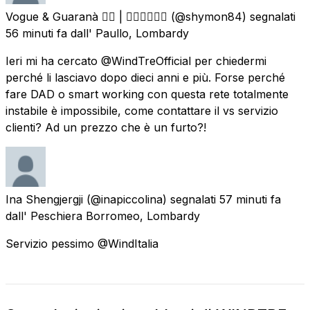
Vogue & Guaranà 🏳️‍🌈 | ✊🏻✊🏽✊🏿
(@shymon84) segnalati
56 minuti fa
dall'
Paullo, Lombardy
Ieri mi ha cercato @WindTreOfficial per chiedermi
perché li lasciavo dopo dieci anni e più. Forse perché
fare DAD o smart working con questa rete totalmente
instabile è impossibile, come contattare il vs servizio
clienti? Ad un prezzo che è un furto?!
Ina Shengjergji
(@inapiccolina) segnalati
57 minuti fa
dall'
Peschiera Borromeo, Lombardy
Servizio pessimo @WindItalia