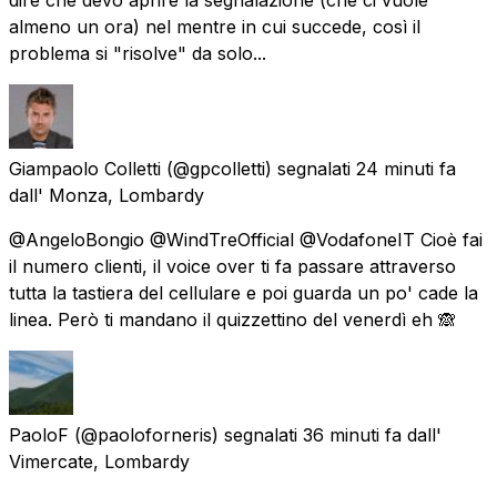
almeno un ora) nel mentre in cui succede, così il
problema si "risolve" da solo...
Giampaolo Colletti
(@gpcolletti) segnalati
24 minuti fa
dall'
Monza, Lombardy
@AngeloBongio @WindTreOfficial @VodafoneIT Cioè fai
il numero clienti, il voice over ti fa passare attraverso
tutta la tastiera del cellulare e poi guarda un po' cade la
linea. Però ti mandano il quizzettino del venerdì eh 🙈
PaoloF
(@paoloforneris) segnalati
36 minuti fa
dall'
Vimercate, Lombardy