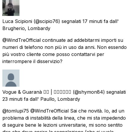
Luca Scipioni
(@scipio76) segnalati
17 minuti fa
dall'
Brugherio, Lombardy
@WindTreOfficial continuate ad addebitarmi importi su
numeri di telefono non più in uso da anni. Non essendo
più vostro cliente come posso contattarvi per
interrompere il disservizio?
Vogue & Guaranà 🏳️‍🌈 | ✊🏻✊🏽✊🏿
(@shymon84) segnalati
23 minuti fa
dall'
Paullo, Lombardy
@tomlupi75 @WindTreOfficial Sai che novità. Io, ad un
problema di instabilità della linea, che mi sta impedendo
di seguire bene le lezioni universitarie, mi sono sentito
dire che devo aprire la segnalazione (che ci vuole