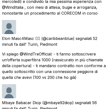
mercoledì) e condivido la mia pessima esperienza con
@WindItalia , con mesi di attesa, bugie e arroganza,
nonostante un procedimento al CORECOM in corso
Elon Masc4Masc 🏳️‍🌈
(@caribbeanblue) segnalati
52
minuti fa
dall'
Turin, Piedmont
Vi spiego @WindTreOfficial: - ti fanno sottoscrivere
un’offerta superfibra 1000 (rassicurato in più chiamate
della copertura) - ti mandano contratto non conforme a
quello sottoscritto con una connessione peggiore di
quella che avevi (100 vs 200 che ho già)
Mbaye Babacar Diop
(@mbaye92diop) segnalati
56
minuti fa
dall'
Turin, Piedmont