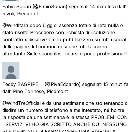
Fabio Surian
(@FabioSurian) segnalati
14 minuti fa
dall'
Rivoli, Piedmont
@WindItalia dopo 6 gg di assenza totale di rete nulla è
stato risolto Procederò con richiesta di risoluzione
contratto x disservizio è lo pubblicizzerò su tutti i social
delle pagine del comune così che tutti facciano
altrettanto Siete scandalosi, scarsi e poco professionali!
Teddy BAGPIPE🚩
(@PivaEdoardo) segnalati
15 minuti fa
dall'
Pino Torinese, Piedmont
@WindTreOfficial è da una settimana che sto tentando di
disdire un numero di telefono a me intestato, né ho tre,
la risposta da una settimana è la stessa PROBLEMI CON
I SERVIZI VI HO GIÀ SCRITTO ANCHE QUI NESSUNO
SI È DEGNATO DI FARMI AVERE UNA RISPOSTA