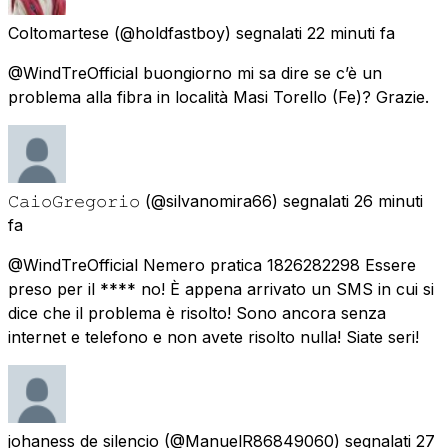
Coltomartese
(@holdfastboy) segnalati
22 minuti fa
@WindTreOfficial buongiorno mi sa dire se c’è un
problema alla fibra in località Masi Torello (Fe)? Grazie.
𝙲𝚊𝚒𝚘𝙶𝚛𝚎𝚐𝚘𝚛𝚒𝚘
(@silvanomira66) segnalati
26 minuti
fa
@WindTreOfficial Nemero pratica 1826282298 Essere
preso per il **** no! È appena arrivato un SMS in cui si
dice che il problema è risolto! Sono ancora senza
internet e telefono e non avete risolto nulla! Siate seri!
johaness de silencio
(@ManuelR86849060) segnalati
27