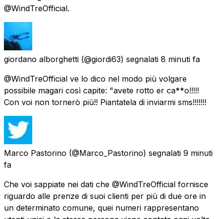
@WindTreOfficial.
giordano alborghetti
(@giordi63) segnalati
8 minuti fa
@WindTreOfficial ve lo dico nel modo più volgare
possibile magari così capite: "avete rotto er ca**o!!!!!
Con voi non tornerò più!! Piantatela di inviarmi sms!!!!!!!
Marco Pastorino
(@Marco_Pastorino) segnalati
9 minuti
fa
Che voi sappiate nei dati che @WindTreOfficial fornisce
riguardo alle prenze di suoi clienti per più di due ore in
un determinato comune, quei numeri rappresentano