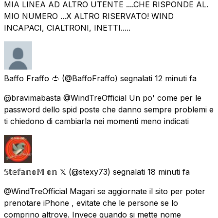
MIA LINEA AD ALTRO UTENTE ....CHE RISPONDE AL.
MIO NUMERO ...X ALTRO RISERVATO! WIND
INCAPACI, CIALTRONI, INETTI.....
Baffo Fraffo 🍅
(@BaffoFraffo) segnalati
12 minuti fa
@bravimabasta @WindTreOfficial Un po' come per le
password dello spid poste che danno sempre problemi e
ti chiedono di cambiarla nei momenti meno indicati
𝕊𝕥𝕖𝕗𝕒𝕟𝕠𝕄 𝕠𝕟 𝕏
(@stexy73) segnalati
18 minuti fa
@WindTreOfficial Magari se aggiornate il sito per poter
prenotare iPhone , evitate che le persone se lo
comprino altrove. Invece quando si mette nome