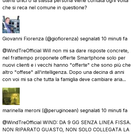
utenti unici o la stessa persona viene contata ogni volta
che si reca nel comune in questione?
Giovanni Fiorenza
(@giofiorenza) segnalati
10 minuti fa
@WindTreOfficial Will non mi sa dare risposte concrete,
nel frattempo proponete offerte Smartphone solo per
nuovi clienti e i vecchi hanno "offerte" che sono più che
altro "offese" all'intelligenza. Dopo una decina di anni
con voi mi sa che tutta la famiglia deve cambiare aria...
marinella meroni
(@peruginoean) segnalati
10 minuti fa
@WindTreOfficial WIND: DA 9 GG SENZA LINEA FISSA.
NON RIPARATO GUASTO, NON SOLO COLLEGATA LA