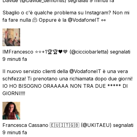
Davide
(@Davide_demontis) segnalati
9 minuti fa
Sbaglio o c'è qualche problema su Instagram? Non mi
fa fare nulla 🫠 Oppure è la @VodafoneIT 👀
IMFrancesco ⭐⭐+1🏆🏆🖤💙
(@cicciobarletta) segnalati
9 minuti fa
Il nuovo servizio clienti della @VodafoneIT è una vera
schifezza! Ti prenotano una richiamata dopo due giorni!
IO HO BISOGNO ORAAAAA NON TRA DUE ***** DI
GIORNI!!!!
Francesca Cassano 🇪🇺🇮🇹🇬🇧
(@UKITAEU) segnalati
9 minuti fa