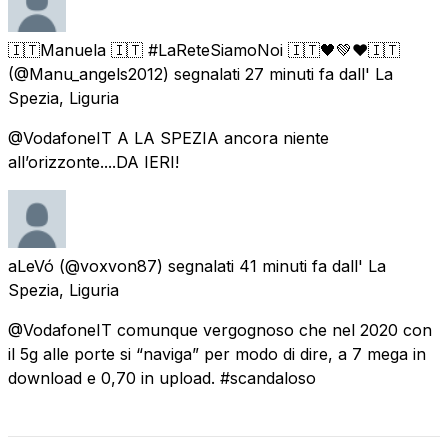
🇮🇹Manuela 🇮🇹 #LaReteSiamoNoi 🇮🇹🖤💚❤️🇮🇹
(@Manu_angels2012) segnalati
27 minuti fa
dall'
La
Spezia, Liguria
@VodafoneIT A LA SPEZIA ancora niente
all’orizzonte....DA IERI!
aLeVó
(@voxvon87) segnalati
41 minuti fa
dall'
La
Spezia, Liguria
@VodafoneIT comunque vergognoso che nel 2020 con
il 5g alle porte si “naviga” per modo di dire, a 7 mega in
download e 0,70 in upload. #scandaloso