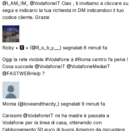
@I_AM_IM_ @VodafoneIT Ciao , ti invitiamo a cliccare su
segui e indicarci la tua richiesta in DM indicandoci il tuo
codice cliente. Grazie
Roby • 🆁 •
(@R_o_b_y___) segnalati
6 minuti fa
Oggi la rete mobile #Vodafone a #Roma centro fa pena !
Cosa succede @VodafoneIT @VodafoneMediaIT
@FASTWEBHelp ?
Monia
(@loveandthecity_) segnalati
9 minuti fa
Carissimi @VodafoneIT mi ha madre è passata a
Vodafone per la linea di casa, ottenendo con
l'abbonamento 50 euro di buoni Amazon da riscuotere