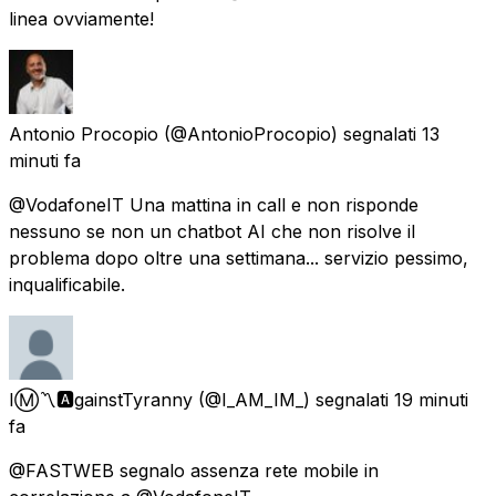
linea ovviamente!
Antonio Procopio
(@AntonioProcopio) segnalati
13
minuti fa
@VodafoneIT Una mattina in call e non risponde
nessuno se non un chatbot AI che non risolve il
problema dopo oltre una settimana... servizio pessimo,
inqualificabile.
IⓂ〽🅰gainstTyranny
(@I_AM_IM_) segnalati
19 minuti
fa
@FASTWEB segnalo assenza rete mobile in