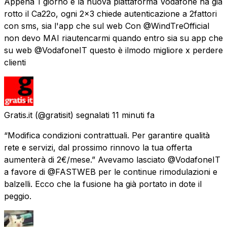
Appena 1 giorno e la nuova piattaforma Vodafone ha già
rotto il Ca22o, ogni 2x3 chiede autenticazione a 2fattori
con sms, sia l'app che sul web Con @WindTreOfficial
non devo MAI riautencarmi quando entro sia su app che
su web @VodafoneIT questo è ilmodo migliore x perdere
clienti
Gratis.it
(@gratisit) segnalati
11 minuti fa
“Modifica condizioni contrattuali. Per garantire qualità
rete e servizi, dal prossimo rinnovo la tua offerta
aumenterà di 2€/mese.” Avevamo lasciato @VodafoneIT
a favore di @FASTWEB per le continue rimodulazioni e
balzelli. Ecco che la fusione ha già portato in dote il
peggio.