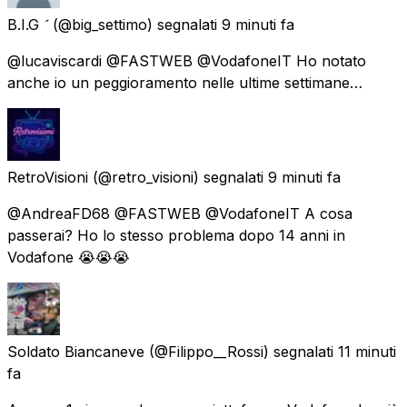
B.I.G 
(@big_settimo) segnalati
9 minuti fa
@lucaviscardi @FASTWEB @VodafoneIT Ho notato
anche io un peggioramento nelle ultime settimane…
RetroVisioni
(@retro_visioni) segnalati
9 minuti fa
@AndreaFD68 @FASTWEB @VodafoneIT A cosa
passerai? Ho lo stesso problema dopo 14 anni in
Vodafone 😭😭😭
Soldato Biancaneve
(@Filippo__Rossi) segnalati
11 minuti
fa