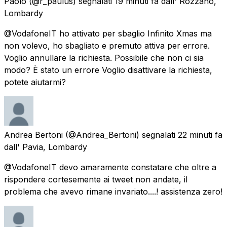
Paolo
(@r_paulus) segnalati
19 minuti fa
dall'
Rozzano,
Lombardy
@VodafoneIT ho attivato per sbaglio Infinito Xmas ma
non volevo, ho sbagliato e premuto attiva per errore.
Voglio annullare la richiesta. Possibile che non ci sia
modo? È stato un errore Voglio disattivare la richiesta,
potete aiutarmi?
Andrea Bertoni
(@Andrea_Bertoni) segnalati
22 minuti fa
dall'
Pavia, Lombardy
@VodafoneIT devo amaramente constatare che oltre a
rispondere cortesemente ai tweet non andate, il
problema che avevo rimane invariato....! assistenza zero!