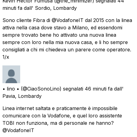
Kevin Hector Fumusa
(@the_minimizer) segnalati
44
minuti fa
dall'
Sordio, Lombardy
Sono cliente Fibra di @VodafoneIT dal 2015 con la linea
attiva nella casa dove stavo a Milano, ed essendomi
sempre trovato bene ho attivato una nuova linea
sempre con loro nella mia nuova casa, e li ho sempre
consigliati a chi mi chiedeva un parere come operatore.
1/x
• lino •
(@CiaoSonoLino) segnalati
46 minuti fa
dall'
Pavia, Lombardy
Linea internet saltata e praticamente è impossibile
comunicare con la Vodafone, e quel loro assistente
TOBI non funziona, ma di personale ne hanno?
@VodafoneIT