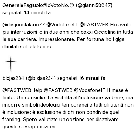
GeneraleFagiuolo#IoVotoNo.😏
(@gianni58847)
segnalati
14 minuti fa
@diegocatalano77 @VodafoneIT @FASTWEB Ho avuto
più interruzioni io in due anni che caxxi Cicciolina in tutta
la sua carriera. Impressionante. Per fortuna ho i giga
illimitati sul telefonino.
blxjas234
(@blxjas234) segnalati
16 minuti fa
@FASTWEBHelp @FASTWEB @VodafoneIT Il mese è
finito. Un consiglio. La visibilità all’inclusione va bene, ma
imporre simboli ideologici temporanei a tutti gli utenti non
è inclusione: è esclusione di chi non condivide quel
framing. Spero valutiate un’opzione per disattivare
queste sovrapposizioni.