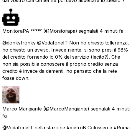
dal vostro call center se poi devo aspettare lo stesso ?
MonitoraPA ᵖᵃʳᵒᵈʸ
(@Monitorapa) segnalati
4 minuti fa
@donkyfronky @VodafoneIT Non ho chiesto tolleranza,
ho chiesto un avviso. Invece niente, si sono presi il 98%
del credito fornendo lo 0% del servizio (lecito?). Che
non sia possibile conoscere il proprio credito senza
credito è invece da dementi, ho pensato che la rete
fosse down.
Marco Mangiante
(@MarcoMangiante) segnalati
4 minuti
fa
@VodafoneIT nella stazione #metroB Colosseo a #Roma