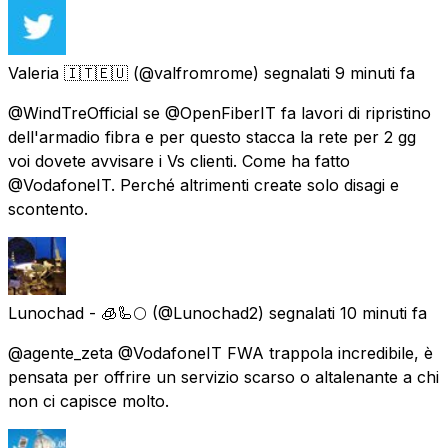
Valeria 🇮🇹🇪🇺
(@valfromrome) segnalati
9 minuti fa
@WindTreOfficial se @OpenFiberIT fa lavori di ripristino
dell'armadio fibra e per questo stacca la rete per 2 gg
voi dovete avvisare i Vs clienti. Come ha fatto
@VodafoneIT. Perché altrimenti create solo disagi e
scontento.
Lunochad - 🧊🦾🌕
(@Lunochad2) segnalati
10 minuti fa
@agente_zeta @VodafoneIT FWA trappola incredibile, è
pensata per offrire un servizio scarso o altalenante a chi
non ci capisce molto.