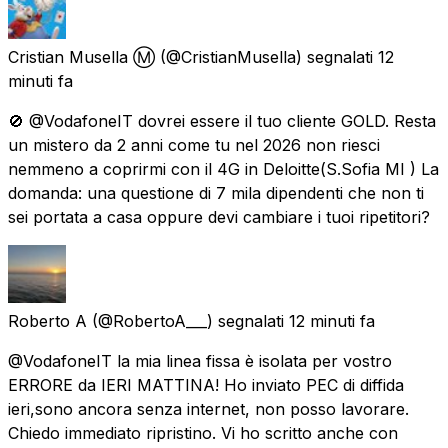
Cristian Musella Ⓜ️
(@CristianMusella) segnalati
12
minuti fa
🚫 @VodafoneIT dovrei essere il tuo cliente GOLD. Resta
un mistero da 2 anni come tu nel 2026 non riesci
nemmeno a coprirmi con il 4G in Deloitte(S.Sofia MI ) La
domanda: una questione di 7 mila dipendenti che non ti
sei portata a casa oppure devi cambiare i tuoi ripetitori?
Roberto A
(@RobertoA___) segnalati
12 minuti fa
@VodafoneIT la mia linea fissa è isolata per vostro
ERRORE da IERI MATTINA! Ho inviato PEC di diffida
ieri,sono ancora senza internet, non posso lavorare.
Chiedo immediato ripristino. Vi ho scritto anche con