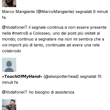
Marco Mangiante
(@MarcoMangiante) segnalati
9 minuti
fa
@VodafoneIT il segnale continua a non essere presente
nella #metroB a Colosseo, uno dei posti più visitati al
mondo; continuo a segnalare ma non mi sembra che a
voi importi più di tanto, continuate ad avere una rete
colabrodo
•𝙏𝙤𝙪𝙘𝙝𝙊𝙛𝙈𝙮𝙃𝙖𝙣𝙙•
(@alwspotterhead) segnalati
15
minuti fa
@VodafoneIT ho bisogno di assistenza