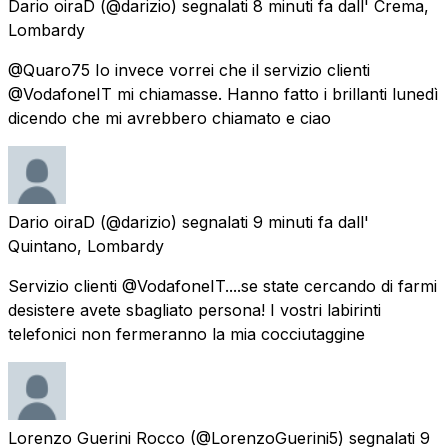
Dario oiraD
(@darizio) segnalati
8 minuti fa
dall'
Crema,
Lombardy
@Quaro75 Io invece vorrei che il servizio clienti
@VodafoneIT mi chiamasse. Hanno fatto i brillanti lunedì
dicendo che mi avrebbero chiamato e ciao
Dario oiraD
(@darizio) segnalati
9 minuti fa
dall'
Quintano, Lombardy
Servizio clienti @VodafoneIT....se state cercando di farmi
desistere avete sbagliato persona! I vostri labirinti
telefonici non fermeranno la mia cocciutaggine
Lorenzo Guerini Rocco
(@LorenzoGuerini5) segnalati
9