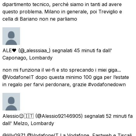
dipartimento tecnico, perché siamo in tanti ad avere
questo problema. Milano in generale, poi Treviglio e
cella di Bariano non ne parliamo
ALE🖤
(@_alesssiaa_) segnalati
45 minuti fa
dall'
Caponago, Lombardy
non mi funziona il wi-fi e sto sprecando i miei giga...
@VodafoneIT dopo questa minimo 100 giga per l’estate
in regalo per farvi perdonare, grazie #vodafonedown
Alessio😉🇮🇹
(@Alessio92146905) segnalati
52 minuti fa
dall'
Melzo, Lombardy
@lilly0971 @VodafoneIT La Vodafone, Fastweb e Tiscali