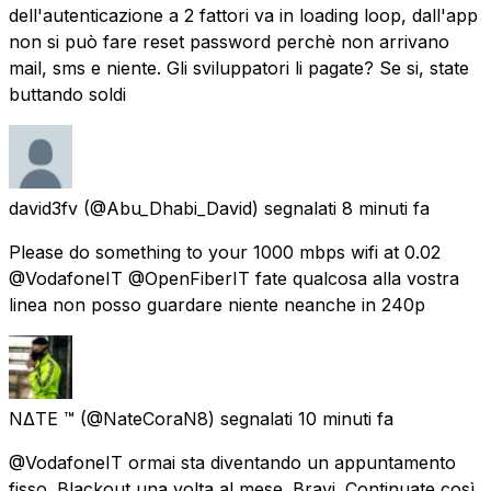
dell'autenticazione a 2 fattori va in loading loop, dall'app
non si può fare reset password perchè non arrivano
mail, sms e niente. Gli sviluppatori li pagate? Se si, state
buttando soldi
david3fv
(@Abu_Dhabi_David) segnalati
8 minuti fa
Please do something to your 1000 mbps wifi at 0.02
@VodafoneIT @OpenFiberIT fate qualcosa alla vostra
linea non posso guardare niente neanche in 240p
NΔTE ™️
(@NateCoraN8) segnalati
10 minuti fa
@VodafoneIT ormai sta diventando un appuntamento
fisso. Blackout una volta al mese. Bravi. Continuate così.