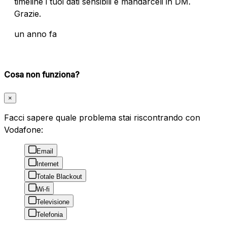
timeline i tuoi dati sensibili e mandarceli in DM.
Grazie.
un anno fa
Cosa non funziona?
×
Facci sapere quale problema stai riscontrando con
Vodafone:
Email
Internet
Totale Blackout
Wi-fi
Televisione
Telefonia