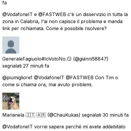
fa
@VodafoneIT e @FASTWEB c'è un disservizio in tutta la
zona in Calabria, l'ai non capisce il problema e manda
link per richiamata. Come è possibile risolvere?
GeneraleFagiuolo#IoVotoNo.😏
(@gianni58847)
segnalati
27 minuti fa
@piumigliore1 @VodafoneIT @FASTWEB Con Tim o
come si chiama ora, mai avuto problemi.
Marianela 🇮🇹 🇦🇷
(@ChauKukas) segnalati
30 minuti fa
@VodafoneIT vorrei sapere perché mi avete addebitato