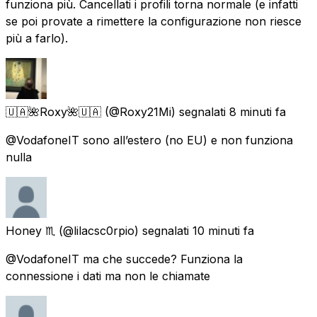
funziona più. Cancellati i profili torna normale (e infatti
se poi provate a rimettere la configurazione non riesce
più a farlo).
🇺🇦🌺Roxy🌺🇺🇦
(@Roxy21Mi) segnalati
8 minuti fa
@VodafoneIT sono all’estero (no EU) e non funziona
nulla
Honey ♏
(@lilacsc0rpio) segnalati
10 minuti fa
@VodafoneIT ma che succede? Funziona la
connessione i dati ma non le chiamate