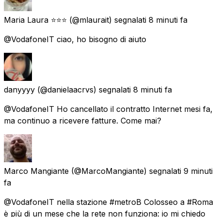
Maria Laura ⭐️⭐️⭐️
(@mlaurait) segnalati
8 minuti fa
@VodafoneIT ciao, ho bisogno di aiuto
danyyyy
(@danielaacrvs) segnalati
8 minuti fa
@VodafoneIT Ho cancellato il contratto Internet mesi fa,
ma continuo a ricevere fatture. Come mai?
Marco Mangiante
(@MarcoMangiante) segnalati
9 minuti
fa
@VodafoneIT nella stazione #metroB Colosseo a #Roma
è più di un mese che la rete non funziona: io mi chiedo