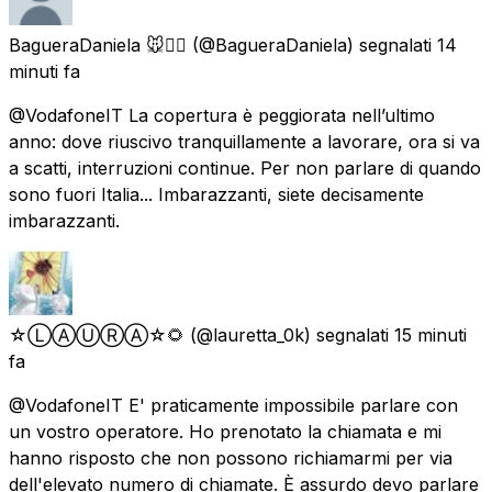
BagueraDaniela 🐭🏴‍☠️
(@BagueraDaniela) segnalati
14
minuti fa
@VodafoneIT La copertura è peggiorata nell’ultimo
anno: dove riuscivo tranquillamente a lavorare, ora si va
a scatti, interruzioni continue. Per non parlare di quando
sono fuori Italia... Imbarazzanti, siete decisamente
imbarazzanti.
☆ⓁⒶⓊⓇⒶ☆🌻
(@lauretta_0k) segnalati
15 minuti
fa
@VodafoneIT E' praticamente impossibile parlare con
un vostro operatore. Ho prenotato la chiamata e mi
hanno risposto che non possono richiamarmi per via
dell'elevato numero di chiamate. È assurdo devo parlare