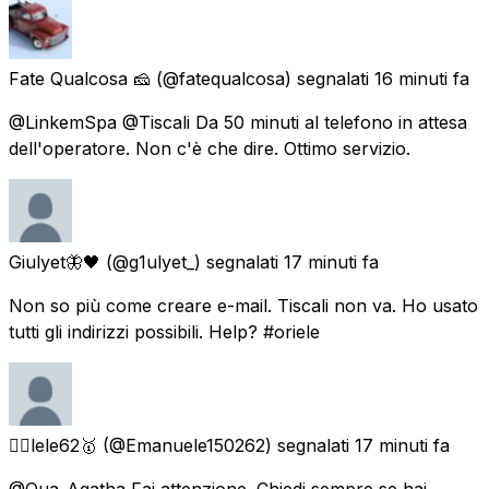
Fate Qualcosa 🧀
(@fatequalcosa) segnalati
16 minuti fa
@LinkemSpa @Tiscali Da 50 minuti al telefono in attesa
dell'operatore. Non c'è che dire. Ottimo servizio.
Giulyet🦋🖤
(@g1ulyet_) segnalati
17 minuti fa
Non so più come creare e-mail. Tiscali non va. Ho usato
tutti gli indirizzi possibili. Help? #oriele
❤️‍🔥lele62🥇
(@Emanuele150262) segnalati
17 minuti fa
@Qua_Agatha Fai attenzione. Chiedi sempre se hai