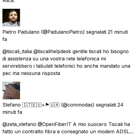
Alice.
Pietro Padulano
(@PadulanoPietro) segnalati
21 minuti
fa
@tiscali_italia @tiscalihelpdesk gentile tiscali ho bisogno
di assistenza su una vostra rete telefonica mi
servirebbero i tabulati telefonici ho anche mandato una
pec ma nessuna risposta
Stefano 🇮🇹🇪🇺+🏴󠁧󠁢󠁳󠁣󠁴󠁿🇺🇦
(@commodas) segnalati
24
minuti fa
@zeta_stefano @OpenFiberIT A mio suocero Tiscali ha
fatto un contratto fibra e consegnato un modem ADSL…