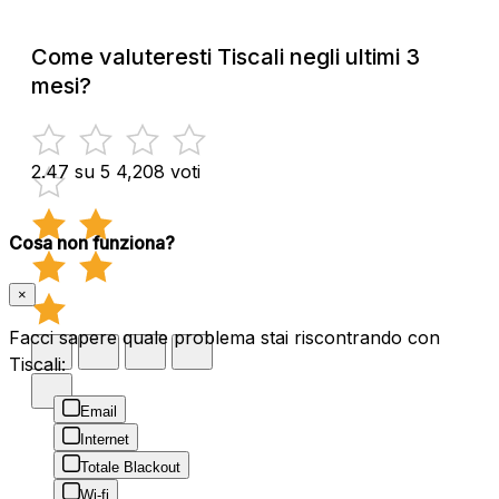
Come valuteresti Tiscali negli ultimi 3
mesi?
2.47 su 5
4,208 voti
Cosa non funziona?
×
Facci sapere quale problema stai riscontrando con
Tiscali:
Email
Internet
Totale Blackout
Wi-fi