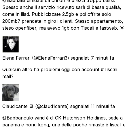
@IliadItalia diffidate da chi offre prezzi troppo bassi.
Spesso anche il servizio ricevuto sarà di bassa qualità,
come in iliad. Pubblicizzate 2.5gb e poi offrite solo
200mb? prendete in giro i clienti. Stesso appartamento,
steso openfiber, ma avevo 1gb con Tiscali e fastweb. 🤔
Elena Ferrari
(@ElenaFerrari3) segnalati
7 minuti fa
Qualcun altro ha problemi oggi con account #Tiscali
mail?
Claudicante 🍫
(@claud1cante) segnalati
11 minuti fa
@Babbanculo wind è di CK Hutchison Holdings, sede a
panama e hong kong, una delle poche rimaste è tiscali e